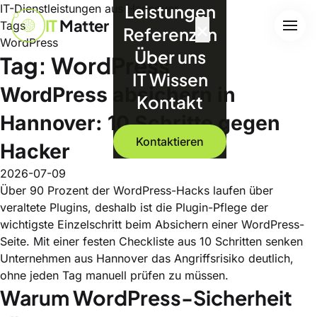
Leistungen
IT-Dienstleistungen aus Hannover
IT
Matter
×
Tags
Referenzen
WordPress
Über uns
Tag: WordPress
IT Wissen
WordPress absichern in
Kontakt
Hannover: 10 Schritte gegen
Kontaktieren
Hacker
2026-07-09
Über 90 Prozent der WordPress-Hacks laufen über
veraltete Plugins, deshalb ist die Plugin-Pflege der
wichtigste Einzelschritt beim Absichern einer WordPress-
Seite. Mit einer festen Checkliste aus 10 Schritten senken
Unternehmen aus Hannover das Angriffsrisiko deutlich,
ohne jeden Tag manuell prüfen zu müssen.
Warum WordPress-Sicherheit