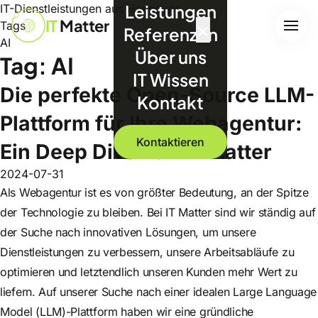
Leistungen
IT-Dienstleistungen aus Hannover
IT
Matter
×
Tags
Referenzen
AI
Über uns
Tag: AI
IT Wissen
Die perfekte Open-Source LLM-
Kontakt
Plattform für Ihre Webagentur:
Kontaktieren
Ein Deep Dive von IT Matter
2024-07-31
Als Webagentur ist es von größter Bedeutung, an der Spitze
der Technologie zu bleiben. Bei IT Matter sind wir ständig auf
der Suche nach innovativen Lösungen, um unsere
Dienstleistungen zu verbessern, unsere Arbeitsabläufe zu
optimieren und letztendlich unseren Kunden mehr Wert zu
liefern. Auf unserer Suche nach einer idealen Large Language
Model (LLM)-Plattform haben wir eine gründliche