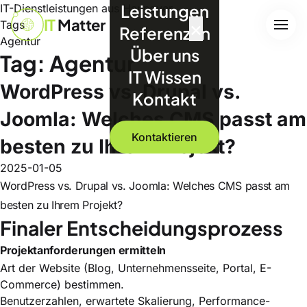
Leistungen
IT-Dienstleistungen aus Hannover
IT
Matter
×
Tags
Referenzen
Agentur
Über uns
Tag: Agentur
IT Wissen
WordPress vs. Drupal vs.
Kontakt
Joomla: Welches CMS passt am
Kontaktieren
besten zu Ihrem Projekt?
2025-01-05
WordPress vs. Drupal vs. Joomla: Welches CMS passt am
besten zu Ihrem Projekt?
Finaler Entscheidungsprozess
Projektanforderungen ermitteln
Art der Website (Blog, Unternehmensseite, Portal, E-
Commerce) bestimmen.
Benutzerzahlen, erwartete Skalierung, Performance-